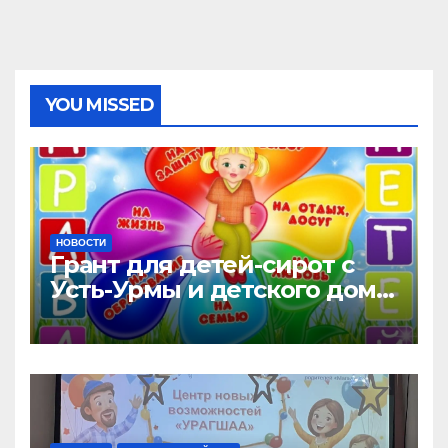
YOU MISSED
НОВОСТИ
Грант для детей-сирот с
Усть-Урмы и детского дома
“Малышок”