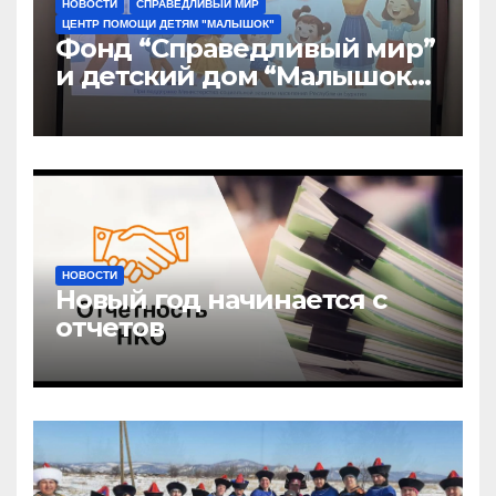
НОВОСТИ
СПРАВЕДЛИВЫЙ МИР
ЦЕНТР ПОМОЩИ ДЕТЯМ "МАЛЫШОК"
Фонд “Справедливый мир”
и детский дом “Малышок”
открыли центр новых
возможностей “УРАГШАА”
НОВОСТИ
Новый год начинается с
отчетов