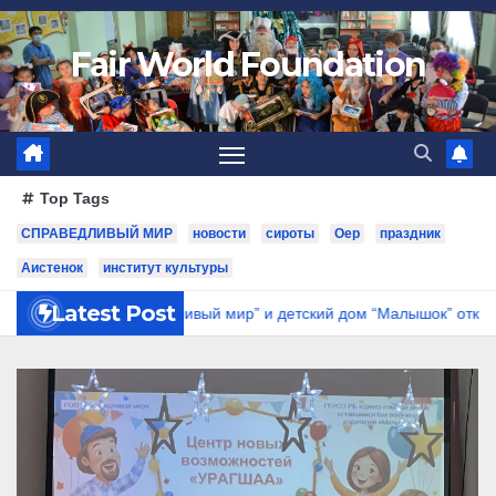
Fair World Foundation
Top Tags
СПРАВЕДЛИВЫЙ МИР
новости
сироты
Оер
праздник
Аистенок
институт культуры
Latest Post
Фонд “Справедливый мир” и детский дом “Малышок” открыли цен