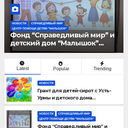
НОВОСТИ
й мир” и
Новый год начинается 
шок”
отчетов
х
ГШАА”
Latest
Popular
Trending
НОВОСТИ
Грант для детей-сирот с Усть-
Урмы и детского дома
“Малышок”
НОВОСТИ
СПРАВЕДЛИВЫЙ МИР
ЦЕНТР ПОМОЩИ ДЕТЯМ "МАЛЫШОК"
Фонд “Справедливый мир” и