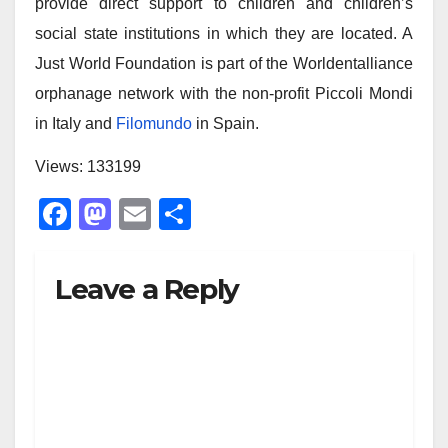
provide direct support to children and children’s
social state institutions in which they are located. A
Just World Foundation is part of the Worldentalliance
orphanage network with the non-profit Piccoli Mondi
in Italy and
Filomundo
in Spain.
Views: 133199
F
M
E
S
a
a
m
h
c
st
ail
ar
Leave a Reply
e
o
e
b
d
o
o
o
n
k