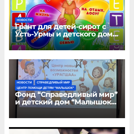
НОВОСТИ
Грант для детей-сирот с
Усть-Урмы и детского дома
“Малышок”
НОВОСТИ
СПРАВЕДЛИВЫЙ МИР
ЦЕНТР ПОМОЩИ ДЕТЯМ "МАЛЫШОК"
Фонд “Справедливый мир”
и детский дом “Малышок”
открыли центр новых
возможностей “УРАГШАА”