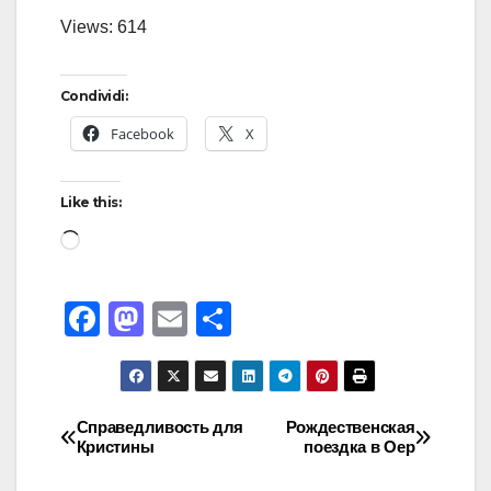
Views: 614
Condividi:
Facebook
X
Like this:
F
M
E
S
a
a
m
h
c
st
ail
ar
e
o
e
Справедливость для
Рождественская
Кристины
поездка в Оер
b
d