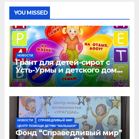
YOU MISSED
НОВОСТИ
Грант для детей-сирот с
Усть-Урмы и детского дома
“Малышок”
НОВОСТИ
СПРАВЕДЛИВЫЙ МИР
ЦЕНТР ПОМОЩИ ДЕТЯМ "МАЛЫШОК"
Фонд “Справедливый мир”