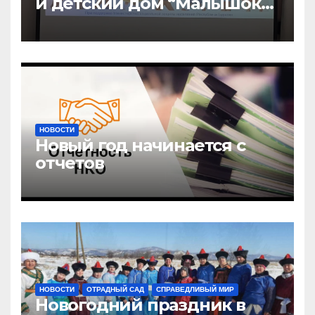
и детский дом “Малышок”
открыли центр новых
возможностей “УРАГШАА”
НОВОСТИ
Новый год начинается с
отчетов
НОВОСТИ
ОТРАДНЫЙ САД
СПРАВЕДЛИВЫЙ МИР
Новогодний праздник в