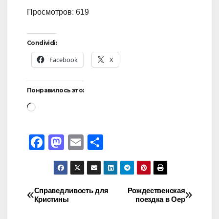
Просмотров: 619
Condividi:
Facebook
X
Понравилось это:
F
M
E
О
a
a
m
тп
c
st
ail
р
e
o
а
Справедливость для
Рождественская
Кристины
поездка в Оер
b
d
в