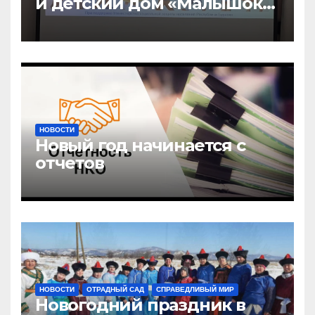
и детский дом «Малышок»
открыли центр новых
возможностей «УРАГШАА»
НОВОСТИ
Новый год начинается с
отчетов
НОВОСТИ
ОТРАДНЫЙ САД
СПРАВЕДЛИВЫЙ МИР
Новогодний праздник в