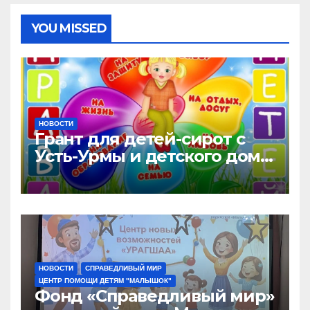
YOU MISSED
НОВОСТИ
Грант для детей-сирот с
Усть-Урмы и детского дома
«Малышок»
НОВОСТИ
СПРАВЕДЛИВЫЙ МИР
ЦЕНТР ПОМОЩИ ДЕТЯМ "МАЛЫШОК"
Фонд «Справедливый мир»