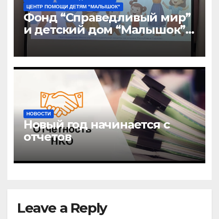
ЦЕНТР ПОМОЩИ ДЕТЯМ "МАЛЫШОК"
Фонд “Справедливый мир”
и детский дом “Малышок”
открыли центр новых
возможностей “УРАГШАА”
НОВОСТИ
Новый год начинается с
отчетов
Leave a Reply