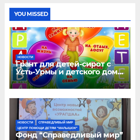
YOU MISSED
НОВОСТИ
Грант для детей-сирот с
Усть-Урмы и детского дома
“Малышок”
НОВОСТИ
СПРАВЕДЛИВЫЙ МИР
ЦЕНТР ПОМОЩИ ДЕТЯМ "МАЛЫШОК"
Фонд “Справедливый мир”