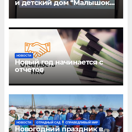
и детский дом “Малышок”
открыли центр новых
возможностей “УРАГШАА”
НОВОСТИ
Новый год начинается с
отчетов
НОВОСТИ
ОТРАДНЫЙ САД
СПРАВЕДЛИВЫЙ МИР
Новогодний праздник в