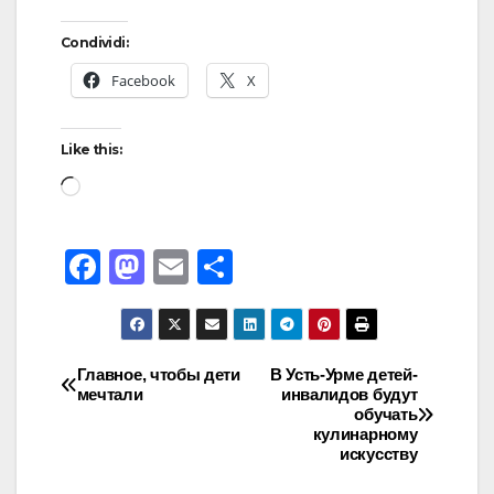
Condividi:
Facebook
X
Like this:
F
M
E
S
a
a
m
h
c
st
ail
ar
e
o
e
Главное, чтобы дети
В Усть-Урме детей-
мечтали
инвалидов будут
b
d
обучать
o
o
кулинарному
искусству
o
n