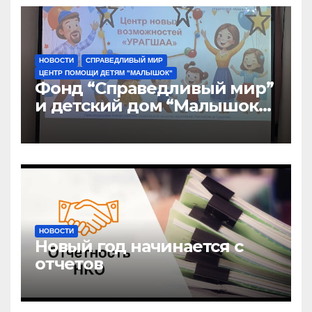
НОВОСТИ
СПРАВЕДЛИВЫЙ МИР
ЦЕНТР ПОМОЩИ ДЕТЯМ "МАЛЫШОК"
Фонд “Справедливый мир”
и детский дом “Малышок”
открыли центр новых
возможностей “УРАГШАА”
НОВОСТИ
Новый год начинается с
отчетов