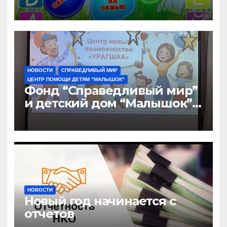
“Малышок”
НОВОСТИ
СПРАВЕДЛИВЫЙ МИР
ЦЕНТР ПОМОЩИ ДЕТЯМ "МАЛЫШОК"
Фонд “Справедливый мир”
и детский дом “Малышок”
открыли центр новых
возможностей “УРАГШАА”
НОВОСТИ
Новый год начинается с
отчетов