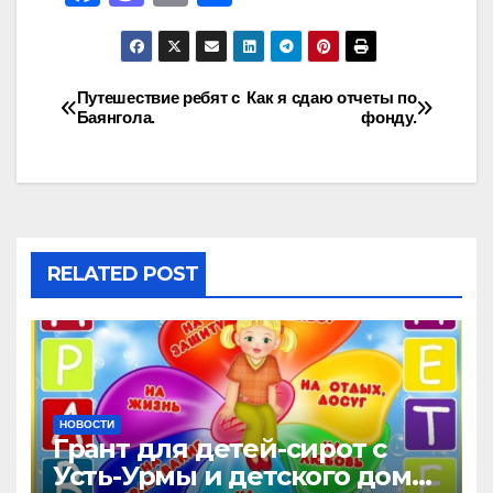
a
a
m
h
c
st
ail
ar
e
o
e
Путешествие ребят с
Как я сдаю отчеты по
Баянгола.
фонду.
b
d
o
o
o
n
k
RELATED POST
НОВОСТИ
Грант для детей-сирот с
Усть-Урмы и детского дома