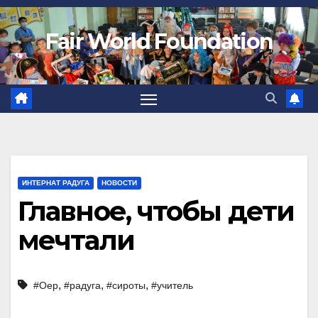
Fair World Foundation
ИНТЕРНАТ РАДУГА
НОВОСТИ
Главное, чтобы дети
мечтали
,
,
,
#Оер
#радуга
#сироты
#учитель