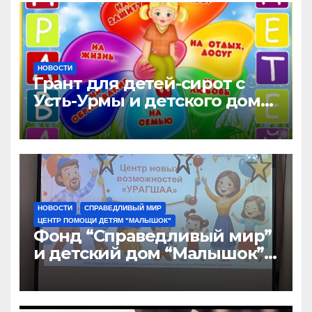
НОВОСТИ
Грант для детей-сирот с
Усть-Урмы и детского дома
“Малышок”
НОВОСТИ
СПРАВЕДЛИВЫЙ МИР
ЦЕНТР ПОМОЩИ ДЕТЯМ "МАЛЫШОК"
Фонд “Справедливый мир”
и детский дом “Малышок”
открыли центр новых
возможностей “УРАГШАА”