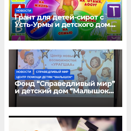
НОВОСТИ
Грант для детей-сирот с
Усть-Урмы и детского дома
“Малышок”
НОВОСТИ
СПРАВЕДЛИВЫЙ МИР
ЦЕНТР ПОМОЩИ ДЕТЯМ "МАЛЫШОК"
Фонд “Справедливый мир”
и детский дом “Малышок”
открыли центр новых
возможностей “УРАГШАА”