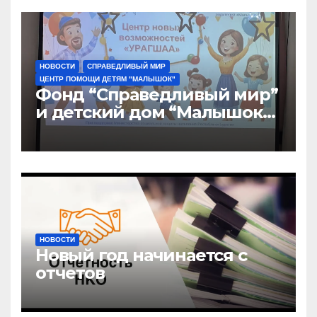
НОВОСТИ
СПРАВЕДЛИВЫЙ МИР
ЦЕНТР ПОМОЩИ ДЕТЯМ "МАЛЫШОК"
Фонд “Справедливый мир”
и детский дом “Малышок”
открыли центр новых
возможностей “УРАГШАА”
НОВОСТИ
Новый год начинается с
отчетов