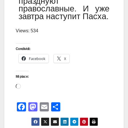
празднуют
православные. И уже
завтра наступит Пасха.
Views: 534
Condividi:
Facebook
X
Mi piace:
F
M
E
C
a
a
m
o
c
st
ail
n