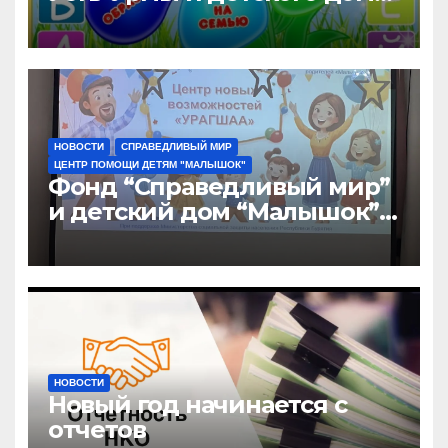
“Малышок”
НОВОСТИ
СПРАВЕДЛИВЫЙ МИР
ЦЕНТР ПОМОЩИ ДЕТЯМ "МАЛЫШОК"
Фонд “Справедливый мир”
и детский дом “Малышок”
открыли центр новых
возможностей “УРАГШАА”
НОВОСТИ
Новый год начинается с
отчетов