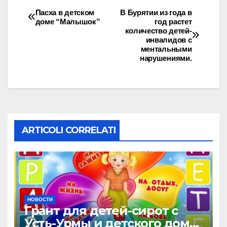
e
o
di
Пасха в детском
В Бурятии из года в
доме “Малышок”
год растет
b
d
vi
количество детей-
o
o
di
инвалидов с
ментальными
o
n
нарушениями.
k
ARTICOLI CORRELATI
НОВОСТИ
Грант для детей-сирот с
Усть-Урмы и детского дома