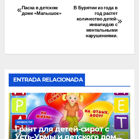
e
o
p
Пасха в детском
В Бурятии из года в
доме «Малышок»
год растет
b
d
ar
количество детей-
o
o
tir
инвалидов с
ментальными
o
n
нарушениями.
k
ENTRADA RELACIONADA
НОВОСТИ
Грант для детей-сирот с
Усть-Урмы и детского дома