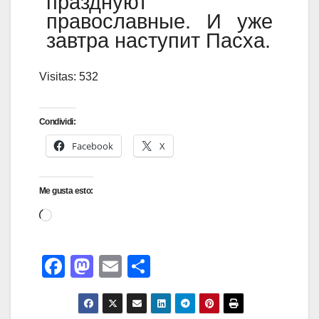
празднуют
православные. И уже
завтра наступит Пасха.
Visitas: 532
Condividi:
Facebook
X
Me gusta esto:
F
M
E
C
a
a
m
o
c
st
ail
m