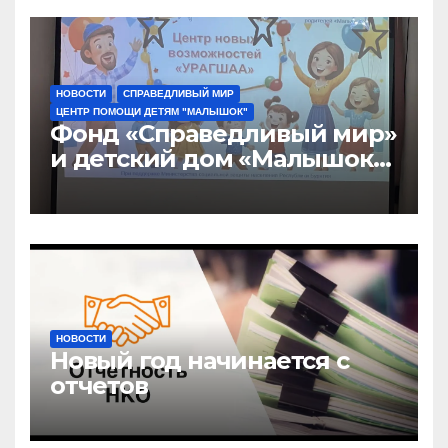
НОВОСТИ
СПРАВЕДЛИВЫЙ МИР
ЦЕНТР ПОМОЩИ ДЕТЯМ "МАЛЫШОК"
Фонд «Справедливый мир»
и детский дом «Малышок»
открыли центр новых
возможностей «УРАГШАА»
НОВОСТИ
Новый год начинается с
отчетов