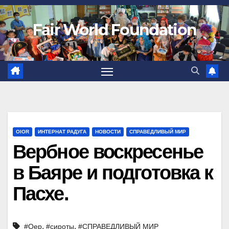
Fair World Foundation
OIOR
ИНТЕРНАТ РАДУГА
НОВОСТИ
СПРАВЕДЛИВЫЙ МИР
Вербное воскресенье
в Баяре и подготовка к
Пасхе.
,
,
#Оер
#сироты
#СПРАВЕДЛИВЫЙ МИР