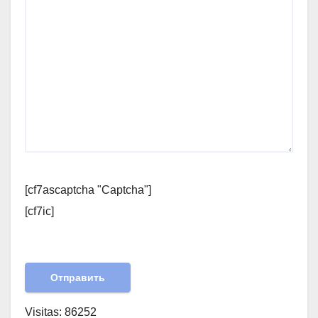
[cf7ascaptcha "Captcha"]
[cf7ic]
Visitas: 86252