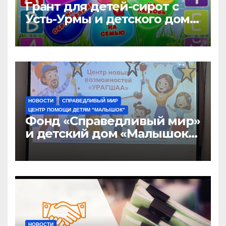
Грант для детей-сирот с
Усть-Урмы и детского дома
«Малышок»
НОВОСТИ
СПРАВЕДЛИВЫЙ МИР
ЦЕНТР ПОМОЩИ ДЕТЯМ "МАЛЫШОК"
Фонд «Справедливый мир»
и детский дом «Малышок»
открыли центр новых
возможностей «УРАГШАА»
НОВОСТИ