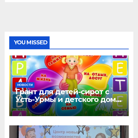
YOU MISSED
НОВОСТИ
Грант для детей-сирот с
Усть-Урмы и детского дома
“Малышок”