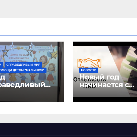
И
СПРАВЕДЛИВЫЙ МИР
ПОМОЩИ ДЕТЯМ "МАЛЫШОК"
НОВОСТИ
д
Новый год
раведливый
начинается с
” и детский
отчетов
 “Малышок”
рыли центр
ых
можностей
АГШАА”