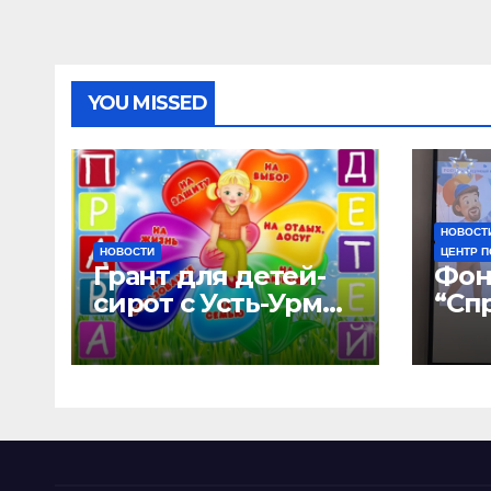
YOU MISSED
НОВОСТ
НОВОСТИ
ЦЕНТР 
Грант для детей-
Фон
сирот с Усть-Урмы
“Сп
и детского дома
мир
“Малышок”
дом
отк
нов
воз
“УР