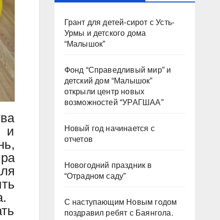
Грант для детей-сирот с Усть-
Урмы и детского дома
“Малышок”
Фонд “Справедливый мир” и
детский дом “Малышок”
открыли центр новых
возможностей “УРАГШАА”
тва
и и
Новый год начинается с
отчетов
нь,
ира
Новогодний праздник в
ля
“Отрадном саду”
ить
.
С наступающим Новым годом
ать
поздравил ребят с Баянгола.