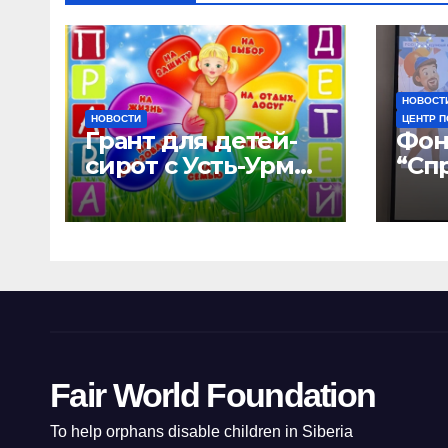
НОВОСТ
НОВОСТИ
ЦЕНТР 
Грант для детей-
Фон
сирот с Усть-Урмы
“Сп
и детского дома
мир
“Малышок”
дом
отк
нов
воз
“УР
Fair World Foundation
To help orphans disable children in Siberia