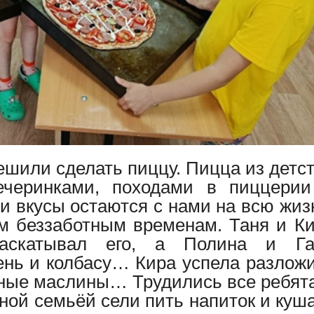
решили сделать пиццу. Пицца из детс
ечеринками, походами в пиццери
 вкусы остаются с нами на всю жиз
м беззаботным временам. Таня и К
раскатывал его, а Полина и Га
ень и колбасу… Кира успела разлож
ные маслины… Трудились все ребята
жной семьёй сели пить напиток и куш