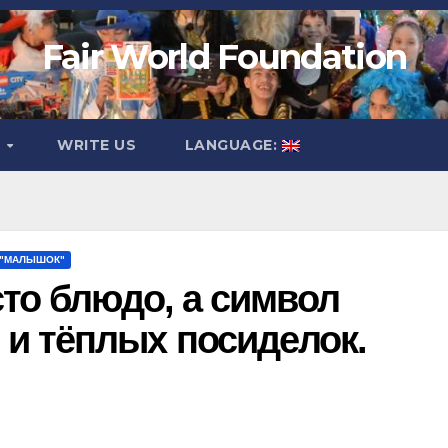
Fair World Foundation
O
WRITE US
LANGUAGE:
 "МАЛЫШОК"
сто блюдо, а символ
 и тёплых посиделок.