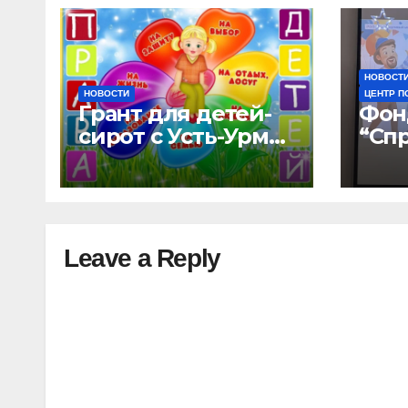
НОВОСТ
НОВОСТИ
ЦЕНТР П
Грант для детей-
Фон
сирот с Усть-Урмы
“Сп
и детского дома
мир
“Малышок”
дом
отк
нов
воз
Leave a Reply
“УР