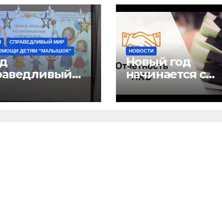
И
СПРАВЕДЛИВЫЙ МИР
ОМОЩИ ДЕТЯМ "МАЛЫШОК"
НОВОСТИ
д
Новый год
раведливый
начинается с
” и детский
отчетов
 “Малышок”
рыли центр
ых
можностей
АГШАА”