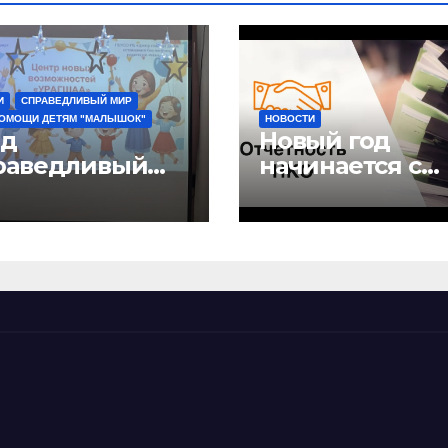
И
СПРАВЕДЛИВЫЙ МИР
ПОМОЩИ ДЕТЯМ "МАЛЫШОК"
НОВОСТИ
д
Новый год
раведливый
начинается с
” и детский
отчетов
 “Малышок”
рыли центр
ых
можностей
АГШАА”