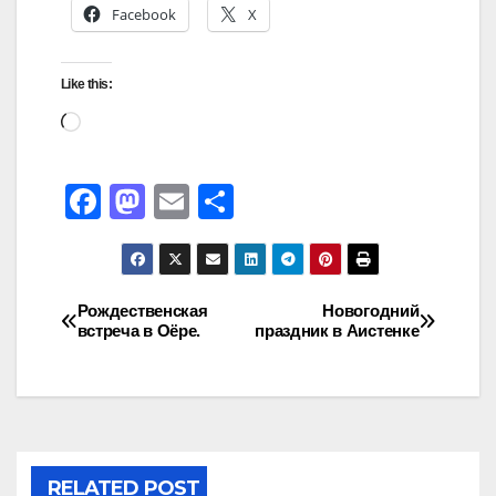
Facebook
X
Like this:
F
M
E
S
a
a
m
h
c
st
ail
ar
e
o
e
Рождественская
Новогодний
встреча в Оёре.
праздник в Аистенке
b
d
o
o
o
n
k
RELATED POST