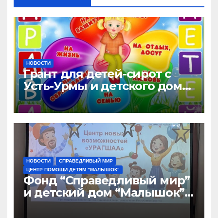
НОВОСТИ
Грант для детей-сирот с
Усть-Урмы и детского дома
“Малышок”
НОВОСТИ
СПРАВЕДЛИВЫЙ МИР
ЦЕНТР ПОМОЩИ ДЕТЯМ "МАЛЫШОК"
Фонд “Справедливый мир”
и детский дом “Малышок”
открыли центр новых
возможностей “УРАГШАА”