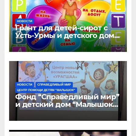
НОВОСТИ
Грант для детей-сирот с
Усть-Урмы и детского дома
“Малышок”
НОВОСТИ
СПРАВЕДЛИВЫЙ МИР
ЦЕНТР ПОМОЩИ ДЕТЯМ "МАЛЫШОК"
Фонд “Справедливый мир”
и детский дом “Малышок”
открыли центр новых
возможностей “УРАГШАА”