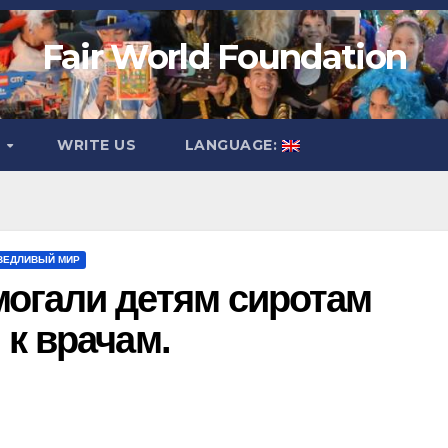
Fair World Foundation
O
WRITE US
LANGUAGE:
ВЕДЛИВЫЙ МИР
могали детям сиротам
 к врачам.