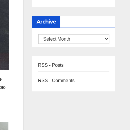
Archive
RSS - Posts
ли
RSS - Comments
арю