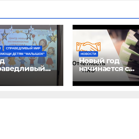
И
СПРАВЕДЛИВЫЙ МИР
ОМОЩИ ДЕТЯМ "МАЛЫШОК"
НОВОСТИ
д
Новый год
раведливый
начинается с
” и детский
отчетов
 “Малышок”
рыли центр
ых
можностей
АГШАА”