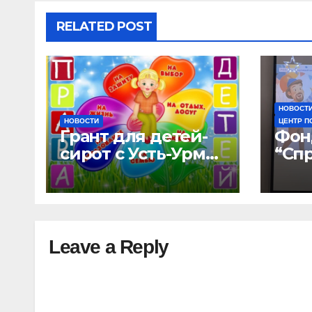
RELATED POST
НОВОСТ
НОВОСТИ
ЦЕНТР П
Грант для детей-
Фон
сирот с Усть-Урмы
“Сп
и детского дома
мир
“Малышок”
дом
отк
нов
воз
Leave a Reply
“УР