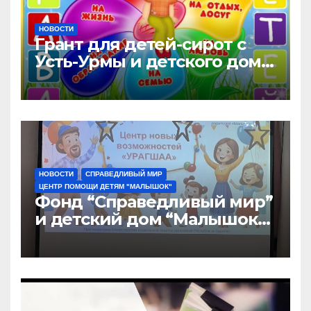
НОВОСТИ
Грант для детей-сирот с
Усть-Урмы и детского дома
“Малышок”
НОВОСТИ
СПРАВЕДЛИВЫЙ МИР
ЦЕНТР ПОМОЩИ ДЕТЯМ "МАЛЫШОК"
Фонд “Справедливый мир”
и детский дом “Малышок”
открыли центр новых
возможностей “УРАГШАА”