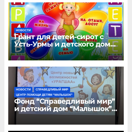
НОВОСТИ
Грант для детей-сирот с
Усть-Урмы и детского дома
“Малышок”
НОВОСТИ
СПРАВЕДЛИВЫЙ МИР
ЦЕНТР ПОМОЩИ ДЕТЯМ "МАЛЫШОК"
Фонд “Справедливый мир”
и детский дом “Малышок”
открыли центр новых
возможностей “УРАГШАА”