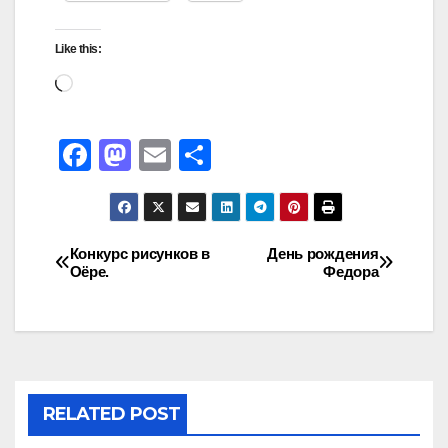
Like this:
F
M
E
S
a
a
m
h
c
st
ail
ar
e
o
e
Конкурс рисунков в
День рождения
Оёре.
Федора
b
d
o
o
o
n
k
RELATED POST