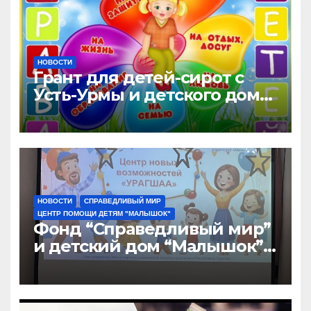
НОВОСТИ
Грант для детей-сирот с
Усть-Урмы и детского дома
“Малышок”
НОВОСТИ
СПРАВЕДЛИВЫЙ МИР
ЦЕНТР ПОМОЩИ ДЕТЯМ "МАЛЫШОК"
Фонд “Справедливый мир”
и детский дом “Малышок”
открыли центр новых
возможностей “УРАГШАА”