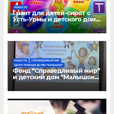
НОВОСТИ
Грант для детей-сирот с
Усть-Урмы и детского дома
“Малышок”
НОВОСТИ
СПРАВЕДЛИВЫЙ МИР
ЦЕНТР ПОМОЩИ ДЕТЯМ "МАЛЫШОК"
Фонд “Справедливый мир”
и детский дом “Малышок”
открыли центр новых
возможностей “УРАГШАА”