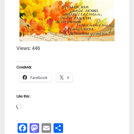
Views: 446
Condividi:
Facebook
X
Like this:
F
M
E
S