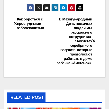
a
a
m
h
c
st
ail
ar
e
o
e
Как бороться с
В Международный
простудными
День пожилых
b
d
заболеваниями
людей мы
o
o
расскажем о
сотрудниках-
o
n
стажистах
серебряного
k
возраста, которые
продолжают
работать в доме
ребенка «Аистенок».
RELATED POST