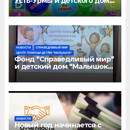
Усть-Урмы и детского дома
“Малышок”
НОВОСТИ
СПРАВЕДЛИВЫЙ МИР
ЦЕНТР ПОМОЩИ ДЕТЯМ "МАЛЫШОК"
Фонд “Справедливый мир”
и детский дом “Малышок”
открыли центр новых
возможностей “УРАГШАА”
НОВОСТИ
Новый год начинается с