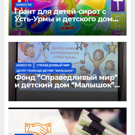
НОВОСТИ
Грант для детей-сирот с
Усть-Урмы и детского дома
“Малышок”
НОВОСТИ
СПРАВЕДЛИВЫЙ МИР
ЦЕНТР ПОМОЩИ ДЕТЯМ "МАЛЫШОК"
Фонд “Справедливый мир”
и детский дом “Малышок”
открыли центр новых
возможностей “УРАГШАА”