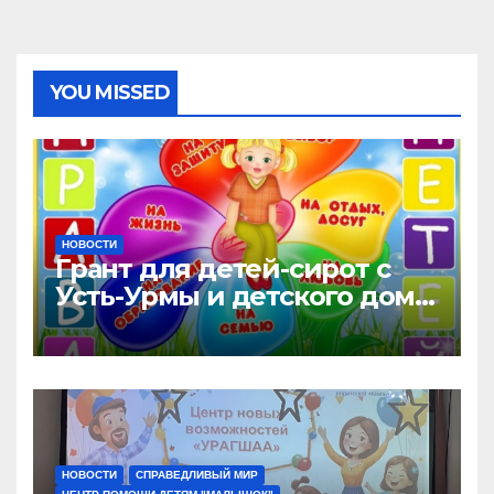
YOU MISSED
НОВОСТИ
Грант для детей-сирот с
Усть-Урмы и детского дома
“Малышок”
НОВОСТИ
СПРАВЕДЛИВЫЙ МИР