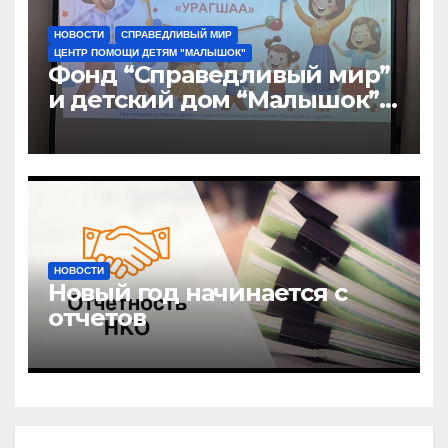
НОВОСТИ
СПРАВЕДЛИВЫЙ МИР
ЦЕНТР ПОМОЩИ ДЕТЯМ "МАЛЫШОК"
Фонд “Справедливый мир”
и детский дом “Малышок”
открыли центр новых
возможностей “УРАГШАА”
НОВОСТИ
Новый год начинается с
отчетов