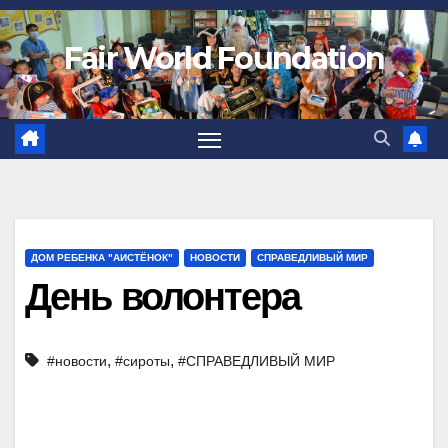
Fair World Foundation
ДОМ РЕБЕНКА "AИСТЁНОК"
НОВОСТИ
СПРАВЕДЛИВЫЙ МИР
День волонтера
,
,
#новости
#сироты
#СПРАВЕДЛИВЫЙ МИР