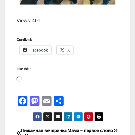
Views: 401
Condividi:
Facebook
X
Like this:
F
M
E
S
a
a
m
h
c
st
ail
ar
e
o
e
Пижамная вечеринка
Мама – первое слово