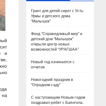
Грант для детей-сирот с Усть-
Урмы и детского дома
“Малышок”
Фонд “Справедливый мир” и
детский дом “Малышок”
рый
открыли центр новых
сит
возможностей “УРАГШАА”
е и
ве,
Новый год начинается с
жно
отчетов
ьно
Новогодний праздник в
“Отрадном саду”
ода
 на
С наступающим Новым годом
поздравил ребят с Баянгола.