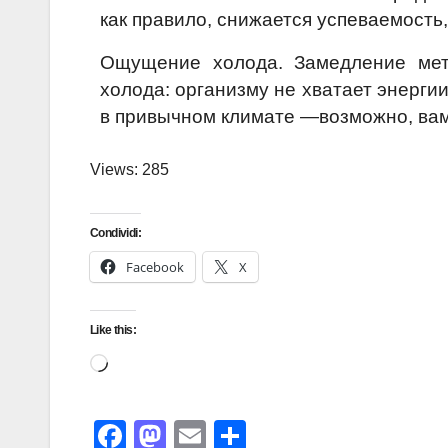
как правило, снижается успеваемость,
Ощущение холода. Замедление мет
холода: организму не хватает энерги
в привычном климате —возможно, вам 
Views: 285
Condividi:
Facebook
X
Like this:
F
M
E
S