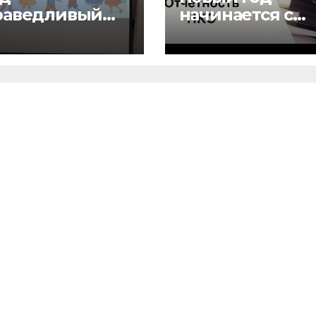
раведливый
начинается с
” и детский
отчетов
 “Малышок”
рыли центр
ых
можностей
АГШАА”