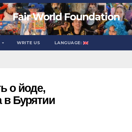
Fair World Foundation
O
WRITE US
LANGUAGE:
ь о йоде,
 в Бурятии