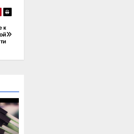
е к
ой
ти