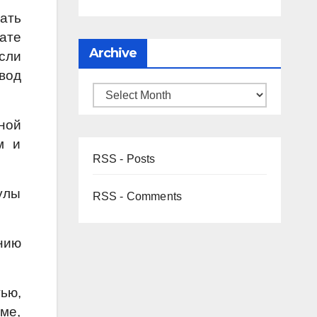
ать
ате
Archive
сли
вод
ной
м и
RSS - Posts
улы
RSS - Comments
нию
ью,
ме,