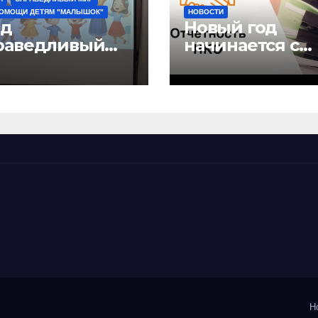
ПОМОЩИ ДЕТЯМ "МАЛЫШОК"
НОВОСТИ
д
Новый год
раведливый
начинается с
” и детский
отчетов
 “Малышок”
рыли центр
ых
можностей
АГШАА”
H