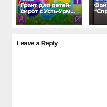
Грант для детей-
Фон
сирот с Усть-Урмы
“Сп
и детского дома
мир
“Малышок”
дом
отк
нов
воз
Leave a Reply
“УР