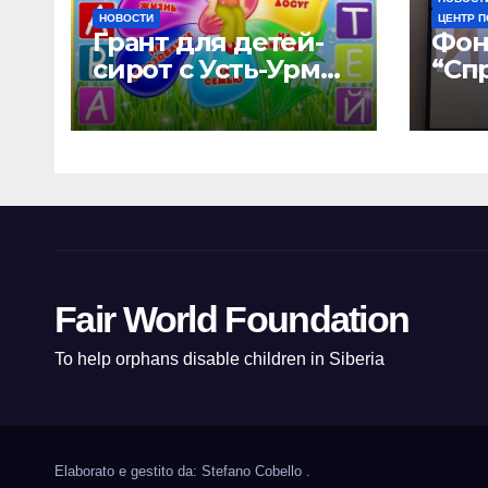
НОВОСТИ
ЦЕНТР 
Грант для детей-
Фон
сирот с Усть-Урмы
“Сп
и детского дома
мир
“Малышок”
дом
отк
нов
воз
“УР
Fair World Foundation
To help orphans disable children in Siberia
Elaborato e gestito da: Stefano Cobello
.