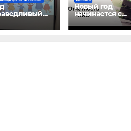
д
Новый год
раведливый
начинается с
” и детский
отчетов
 “Малышок”
рыли центр
ых
можностей
АГШАА”