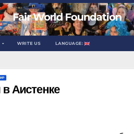
Fair World Foundation
O
WRITE US
LANGUAGE:
МИР
 в Аистенке