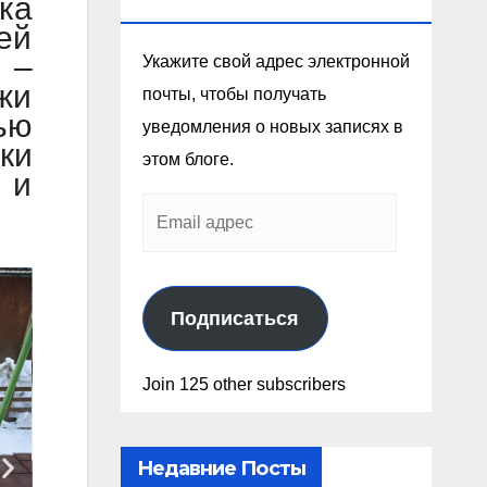
ка
Эл. Почте
ей
 –
Укажите свой адрес электронной
жи
почты, чтобы получать
ью
уведомления о новых записях в
ки
этом блоге.
 и
Подписаться
Join 125 other subscribers
Недавние Посты