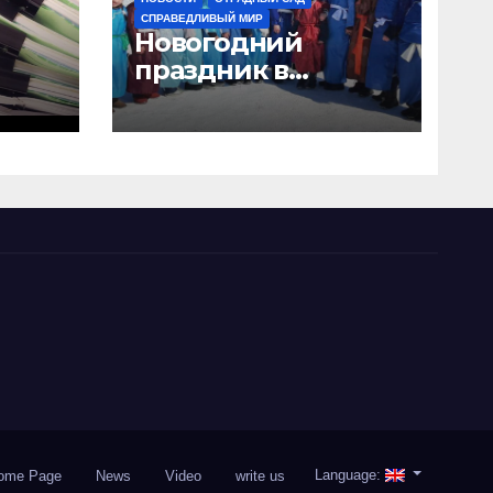
СПРАВЕДЛИВЫЙ МИР
Новогодний
праздник в
“Отрадном саду”
Language:
ome Page
News
Video
write us