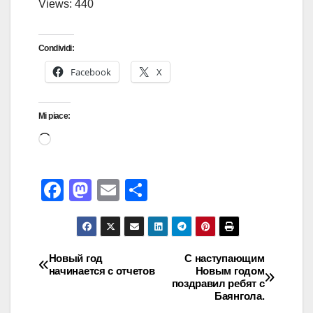
Views: 440
Condividi:
Facebook
X
Mi piace:
F
M
E
C
a
a
m
o
c
st
ail
n
e
o
di
Новый год
С наступающим
начинается с отчетов
Новым годом
b
d
vi
поздравил ребят с
o
o
di
Баянгола.