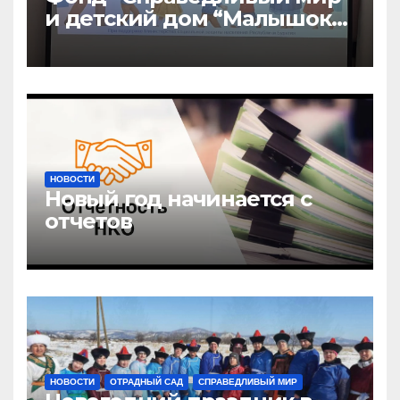
и детский дом “Малышок”
открыли центр новых
возможностей “УРАГШАА”
НОВОСТИ
Новый год начинается с
отчетов
НОВОСТИ
ОТРАДНЫЙ САД
СПРАВЕДЛИВЫЙ МИР