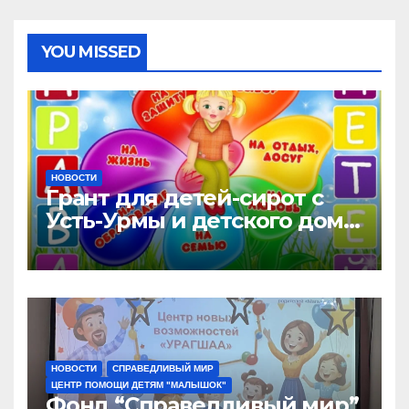
YOU MISSED
НОВОСТИ
Грант для детей-сирот с
Усть-Урмы и детского дома
“Малышок”
НОВОСТИ
СПРАВЕДЛИВЫЙ МИР
ЦЕНТР ПОМОЩИ ДЕТЯМ "МАЛЫШОК"
Фонд “Справедливый мир”