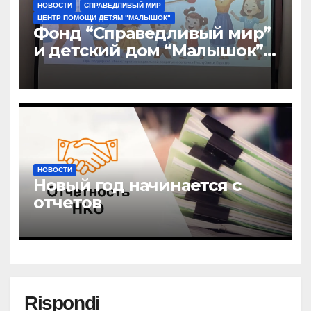
НОВОСТИ
СПРАВЕДЛИВЫЙ МИР
ЦЕНТР ПОМОЩИ ДЕТЯМ "МАЛЫШОК"
Фонд “Справедливый мир”
и детский дом “Малышок”
открыли центр новых
возможностей “УРАГШАА”
НОВОСТИ
Новый год начинается с
отчетов
Rispondi