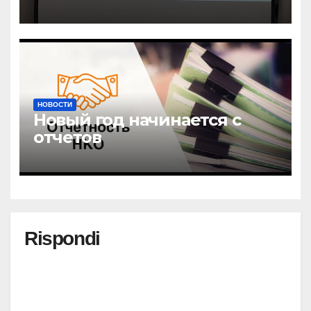
открыли центр новых
возможностей “УРАГШАА”
НОВОСТИ
Новый год начинается с
отчетов
Rispondi