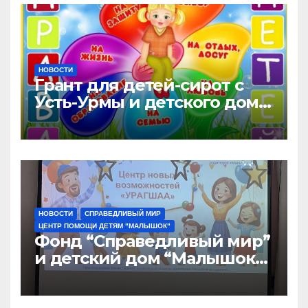
НОВОСТИ
Грант для детей-сирот с
Усть-Урмы и детского дома
“Малышок”
НОВОСТИ
СПРАВЕДЛИВЫЙ МИР
ЦЕНТР ПОМОЩИ ДЕТЯМ "МАЛЫШОК"
Фонд “Справедливый мир”
и детский дом “Малышок”
открыли центр новых
возможностей “УРАГШАА”