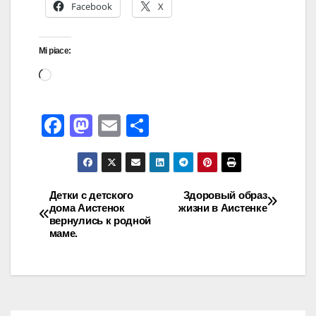
Facebook
X
Mi piace:
F
M
E
C
a
a
m
o
c
st
ail
n
e
o
di
Детки с детского
Здоровый образ
дома Аистенок
жизни в Аистенке
b
d
vi
вернулись к родной
o
o
di
маме.
o
n
k