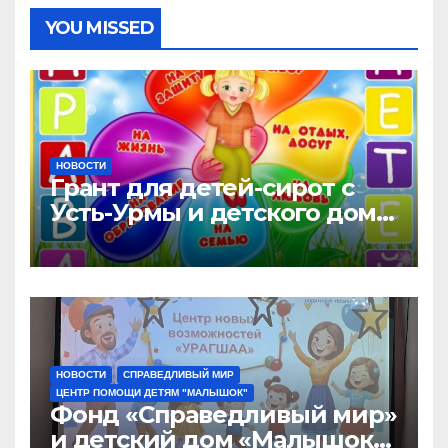
YOU MISSED
НОВОСТИ
Грант для детей-сирот с
Усть-Урмы и детского дома
«Малышок»
НОВОСТИ
СПРАВЕДЛИВЫЙ МИР
ЦЕНТР ПОМОЩИ ДЕТЯМ "МАЛЫШОК"
Фонд «Справедливый мир»
и детский дом «Малышок»