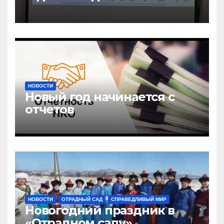
открыли центр новых
возможностей «УРАГШАА»
НОВОСТИ
Новый год начинается с
отчетов
НОВОСТИ
ОТРАДНЫЙ САД
СПРАВЕДЛИВЫЙ МИР
Новогодний праздник в
«Отрадном саду»