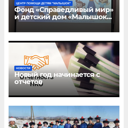
ЦЕНТР ПОМОЩИ ДЕТЯМ "МАЛЫШОК"
Фонд «Справедливый мир»
и детский дом «Малышок»
открыли центр новых
возможностей «УРАГШАА»
НОВОСТИ
Новый год начинается с
отчетов