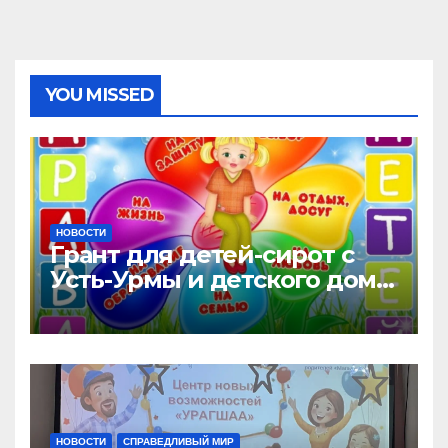
YOU MISSED
НОВОСТИ
Грант для детей-сирот с
Усть-Урмы и детского дома
«Малышок»
НОВОСТИ
СПРАВЕДЛИВЫЙ МИР