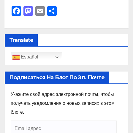
F
M
E
C
a
a
m
o
c
st
ail
m
e
o
p
Translate
b
d
ar
o
o
tir
Español
o
n
k
Подписаться На Блог По Эл. Почте
Укажите свой адрес электронной почты, чтобы
получать уведомления о новых записях в этом
блоге.