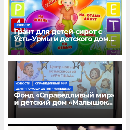
НОВОСТИ
Грант для детей-сирот с
Усть-Урмы и детского дома
«Малышок»
НОВОСТИ
СПРАВЕДЛИВЫЙ МИР
ЦЕНТР ПОМОЩИ ДЕТЯМ "МАЛЫШОК"
Фонд «Справедливый мир»
и детский дом «Малышок»
открыли центр новых
возможностей «УРАГШАА»