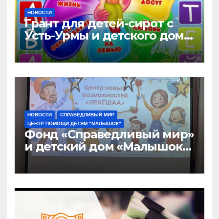
НОВОСТИ
Грант для детей-сирот с
Усть-Урмы и детского дома
«Малышок»
НОВОСТИ
СПРАВЕДЛИВЫЙ МИР
ЦЕНТР ПОМОЩИ ДЕТЯМ "МАЛЫШОК"
Фонд «Справедливый мир»
и детский дом «Малышок»
открыли центр новых
возможностей «УРАГШАА»