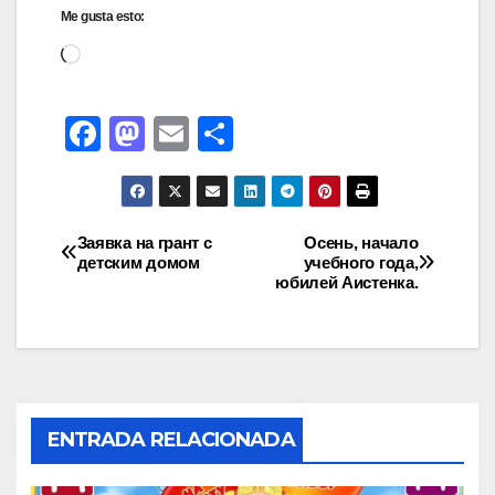
Me gusta esto:
F
M
E
C
a
a
m
o
c
st
ail
m
e
o
p
Заявка на грант с
Осень, начало
детским домом
учебного года,
b
d
ar
юбилей Аистенка.
o
o
tir
o
n
k
ENTRADA RELACIONADA