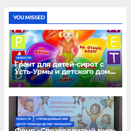
YOU MISSED
НОВОСТИ
Грант для детей-сирот с
Усть-Урмы и детского дома
«Малышок»
НОВОСТИ
СПРАВЕДЛИВЫЙ МИР
ЦЕНТР ПОМОЩИ ДЕТЯМ "МАЛЫШОК"
Фонд «Справедливый мир»