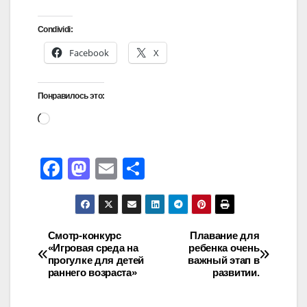
Condividi:
Facebook
X
Понравилось это:
F
M
E
О
a
a
m
тп
c
st
ail
р
e
o
а
Смотр-конкурс
Плавание для
«Игровая среда на
ребенка очень
b
d
в
прогулке для детей
важный этап в
o
o
и
раннего возраста»
развитии.
o
n
ть