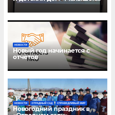
открыли центр новых
возможностей «УРАГШАА»
НОВОСТИ
Новый год начинается с
отчетов
НОВОСТИ
ОТРАДНЫЙ САД
СПРАВЕДЛИВЫЙ МИР
Новогодний праздник в