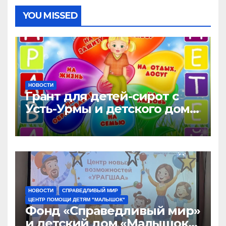
YOU MISSED
НОВОСТИ
Грант для детей-сирот с
Усть-Урмы и детского дома
«Малышок»
НОВОСТИ
СПРАВЕДЛИВЫЙ МИР
ЦЕНТР ПОМОЩИ ДЕТЯМ "МАЛЫШОК"
Фонд «Справедливый мир»
и детский дом «Малышок»