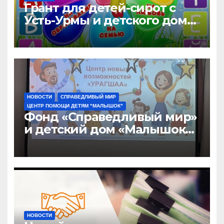
Грант для детей-сирот с
Усть-Урмы и детского дома
«Малышок»
НОВОСТИ
СПРАВЕДЛИВЫЙ МИР
ЦЕНТР ПОМОЩИ ДЕТЯМ "МАЛЫШОК"
Фонд «Справедливый мир»
и детский дом «Малышок»
открыли центр новых
возможностей «УРАГШАА»
НОВОСТИ