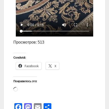
Просмотров: 513
Condividi:
Facebook
X
Понравилось это:
F
M
E
О