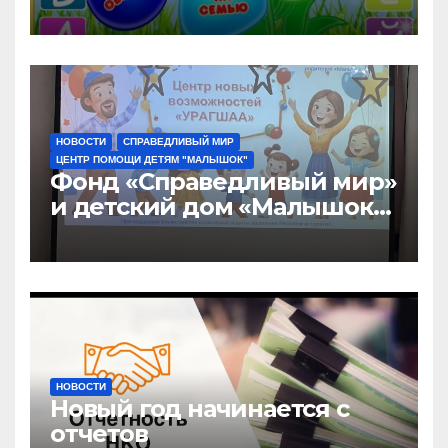
«Малышок»
НОВОСТИ
СПРАВЕДЛИВЫЙ МИР
ЦЕНТР ПОМОЩИ ДЕТЯМ "МАЛЫШОК"
Фонд «Справедливый мир»
и детский дом «Малышок»
открыли центр новых
возможностей «УРАГШАА»
НОВОСТИ
Новый год начинается с
отчетов